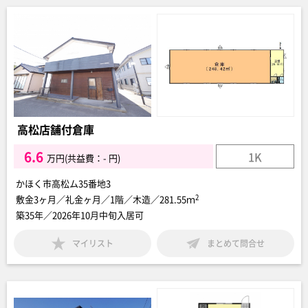
高松店舗付倉庫
6.6
1K
万円(共益費：- 円)
かほく市高松ム35番地3
2
敷金3ヶ月／礼金ヶ月／1階／木造／281.55ｍ
築35年／2026年10月中旬入居可
マイリスト
まとめて問合せ