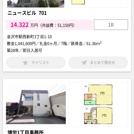
ニュースビル 701
14.322
1R
万円（共益費：51,150円）
金沢市駅西新町3丁目1-10
2
敷金1,041,600円／礼金0ヶ月／7階／鉄骨造／61.36ｍ
築28年／即日入居可
マイリスト
まとめて問合せ
博労1丁目事務所