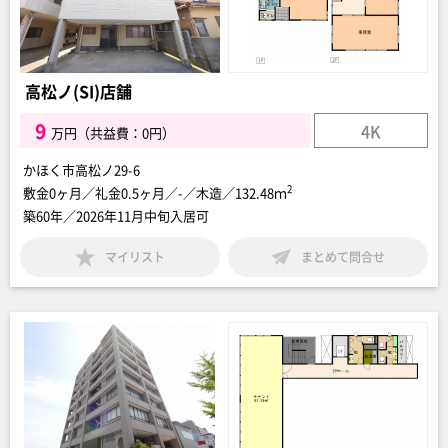
高松ノ(SI)店舗
9
4K
万円（共益費：0円）
かほく市高松ノ29-6
2
敷金0ヶ月／礼金0.5ヶ月／-／木造／132.48ｍ
築60年／2026年11月中旬入居可
マイリスト
まとめて問合せ