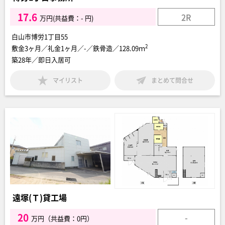
17.6
2R
万円(共益費：- 円)
白山市博労1丁目55
2
敷金3ヶ月／礼金1ヶ月／-／鉄骨造／128.09ｍ
築28年／即日入居可
マイリスト
まとめて問合せ
遠塚(Ｔ)貸工場
20
-
万円（共益費：0円）