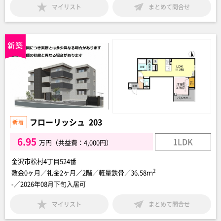
マイリスト
まとめて問合せ
フローリッシュ 203
6.95
1LDK
万円（共益費：4,000円）
金沢市松村4丁目524番
2
敷金0ヶ月／礼金2ヶ月／2階／軽量鉄骨／36.58ｍ
-／2026年08月下旬入居可
マイリスト
まとめて問合せ