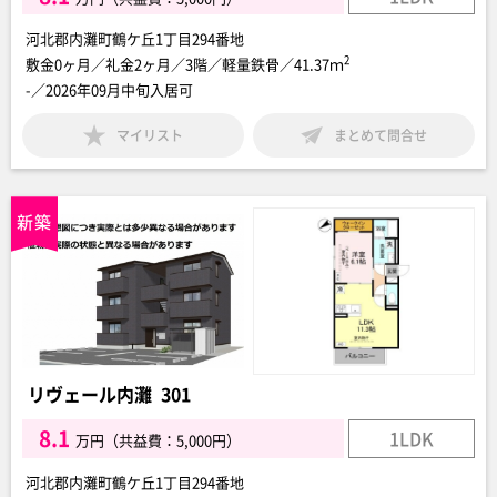
河北郡内灘町鶴ケ丘1丁目294番地
2
敷金0ヶ月／礼金2ヶ月／3階／軽量鉄骨／41.37ｍ
-／2026年09月中旬入居可
マイリスト
まとめて問合せ
リヴェール内灘 301
8.1
1LDK
万円（共益費：5,000円）
河北郡内灘町鶴ケ丘1丁目294番地