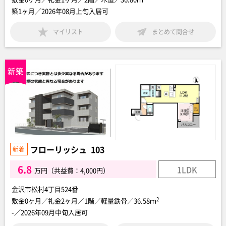
築1ヶ月／2026年08月上旬入居可
マイリスト
まとめて問合せ
フローリッシュ 103
6.8
1LDK
万円（共益費：4,000円）
金沢市松村4丁目524番
2
敷金0ヶ月／礼金2ヶ月／1階／軽量鉄骨／36.58ｍ
-／2026年09月中旬入居可