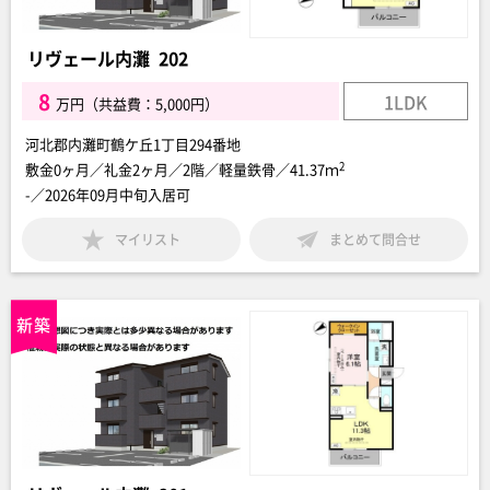
リヴェール内灘 202
8
1LDK
万円（共益費：5,000円）
河北郡内灘町鶴ケ丘1丁目294番地
2
敷金0ヶ月／礼金2ヶ月／2階／軽量鉄骨／41.37ｍ
-／2026年09月中旬入居可
マイリスト
まとめて問合せ