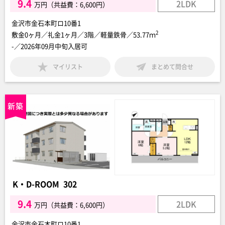
9.4
2LDK
万円（共益費：6,600円）
金沢市金石本町ロ10番1
2
敷金0ヶ月／礼金1ヶ月／3階／軽量鉄骨／53.77ｍ
-／2026年09月中旬入居可
マイリスト
まとめて問合せ
K・D-ROOM 302
9.4
2LDK
万円（共益費：6,600円）
金沢市金石本町ロ10番1