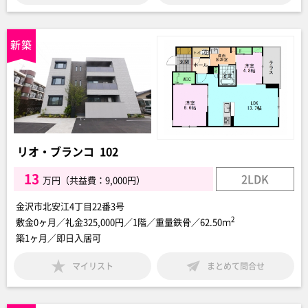
リオ・ブランコ 102
13
2LDK
万円（共益費：9,000円）
金沢市北安江4丁目22番3号
2
敷金0ヶ月／礼金325,000円／1階／重量鉄骨／62.50ｍ
築1ヶ月／即日入居可
マイリスト
まとめて問合せ