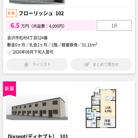
フローリッシュ 102
6.5
1R
万円（共益費：4,000円）
金沢市松村4丁目524番
2
敷金0ヶ月／礼金2ヶ月／1階／軽量鉄骨／31.11ｍ
-／2026年08月下旬入居可
マイリスト
まとめて問合せ
Dixsept(ディセプト） 101