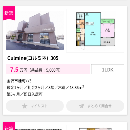
Culmine(コルミネ) 305
7.5
1LDK
万円（共益費：5,000円）
金沢市桂町ハ3
2
敷金1ヶ月／礼金2ヶ月／3階／木造／48.86ｍ
築5ヶ月／即日入居可
マイリスト
まとめて問合せ