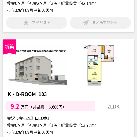
2
敷金0ヶ月／礼金2ヶ月／3階／軽量鉄骨／42.14ｍ
-／2026年09月中旬入居可
マイリスト
まとめて問合せ
K・D-ROOM 103
9.2
2LDK
万円（共益費：6,600円）
金沢市金石本町ロ10番1
2
敷金0ヶ月／礼金1ヶ月／1階／軽量鉄骨／53.77ｍ
-／2026年09月中旬入居可