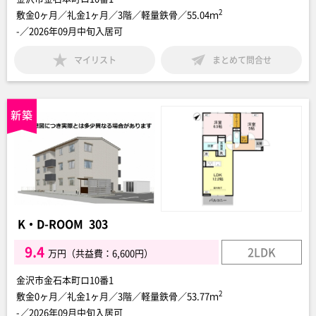
2
敷金0ヶ月／礼金1ヶ月／3階／軽量鉄骨／55.04ｍ
-／2026年09月中旬入居可
マイリスト
まとめて問合せ
K・D-ROOM 303
9.4
2LDK
万円（共益費：6,600円）
金沢市金石本町ロ10番1
2
敷金0ヶ月／礼金1ヶ月／3階／軽量鉄骨／53.77ｍ
-／2026年09月中旬入居可