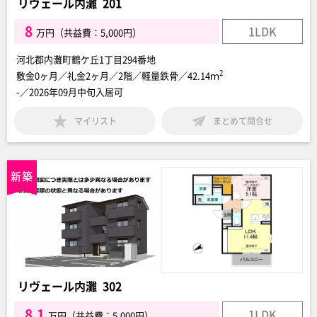
リヴェール内灘 201
8
1LDK
万円（共益費：5,000円）
河北郡内灘町鶴ケ丘1丁目294番地
2
敷金0ヶ月／礼金2ヶ月／2階／軽量鉄骨／42.14ｍ
-／2026年09月中旬入居可
マイリスト
まとめて問合せ
リヴェール内灘 302
8.1
1LDK
万円（共益費：5,000円）