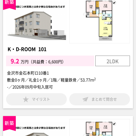
K・D-ROOM 101
9.2
2LDK
万円（共益費：6,600円）
金沢市金石本町ロ10番1
2
敷金0ヶ月／礼金1ヶ月／1階／軽量鉄骨／53.77ｍ
-／2026年09月中旬入居可
マイリスト
まとめて問合せ