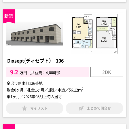
Dixsept(ディセプト） 106
9.2
2DK
万円（共益費：4,000円）
金沢市割出町136番地
2
敷金0ヶ月／礼金1ヶ月／1階／木造／56.12ｍ
築1ヶ月／2026年08月上旬入居可
マイリスト
まとめて問合せ