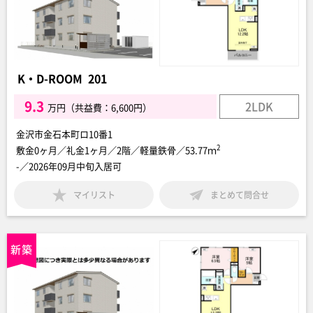
K・D-ROOM 201
9.3
2LDK
万円（共益費：6,600円）
金沢市金石本町ロ10番1
2
敷金0ヶ月／礼金1ヶ月／2階／軽量鉄骨／53.77ｍ
-／2026年09月中旬入居可
マイリスト
まとめて問合せ