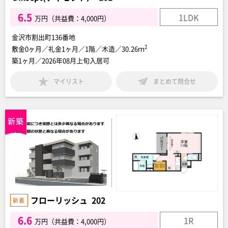
6.5
1LDK
万円（共益費：4,000円）
金沢市割出町136番地
2
敷金0ヶ月／礼金1ヶ月／1階／木造／30.26ｍ
築1ヶ月／2026年08月上旬入居可
マイリスト
まとめて問合せ
フローリッシュ 202
6.6
1R
万円（共益費：4,000円）