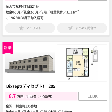
金沢市松村4丁目524番
2
敷金0ヶ月／礼金2ヶ月／2階／軽量鉄骨／31.11ｍ
-／2026年08月下旬入居可
マイリスト
まとめて問合せ
Dixsept(ディセプト） 205
6.7
1LDK
万円（共益費：4,000円）
金沢市割出町136番地
2
敷金0ヶ月／礼金1ヶ月／2階／木造／36.80ｍ