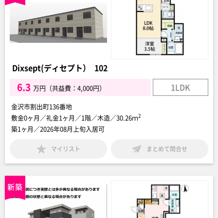
Dixsept(ディセプト） 102
6.3
1LDK
万円（共益費：4,000円）
金沢市割出町136番地
2
敷金0ヶ月／礼金1ヶ月／1階／木造／30.26ｍ
築1ヶ月／2026年08月上旬入居可
マイリスト
まとめて問合せ