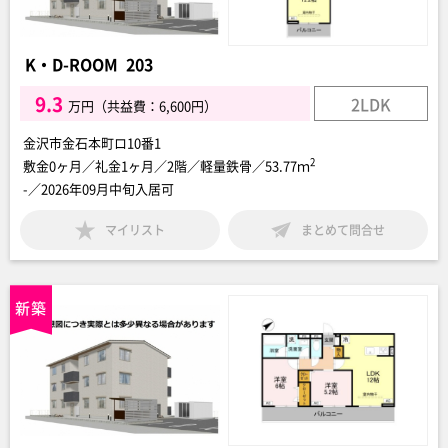
K・D-ROOM 203
9.3
2LDK
万円（共益費：6,600円）
金沢市金石本町ロ10番1
2
敷金0ヶ月／礼金1ヶ月／2階／軽量鉄骨／53.77ｍ
-／2026年09月中旬入居可
マイリスト
まとめて問合せ