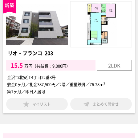
リオ・ブランコ 203
15.5
2LDK
万円（共益費：9,000円）
金沢市北安江4丁目22番3号
2
敷金0ヶ月／礼金387,500円／2階／重量鉄骨／76.28ｍ
築1ヶ月／即日入居可
マイリスト
まとめて問合せ