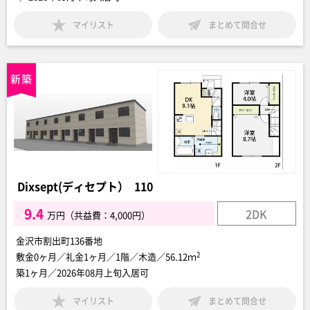
マイリスト
まとめて問合せ
Dixsept(ディセプト） 110
9.4
2DK
万円（共益費：4,000円）
金沢市割出町136番地
2
敷金0ヶ月／礼金1ヶ月／1階／木造／56.12ｍ
築1ヶ月／2026年08月上旬入居可
マイリスト
まとめて問合せ