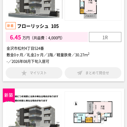
フローリッシュ 105
6.45
1R
万円（共益費：4,000円）
金沢市松村4丁目524番
2
敷金0ヶ月／礼金2ヶ月／1階／軽量鉄骨／30.27ｍ
-／2026年08月下旬入居可
マイリスト
まとめて問合せ