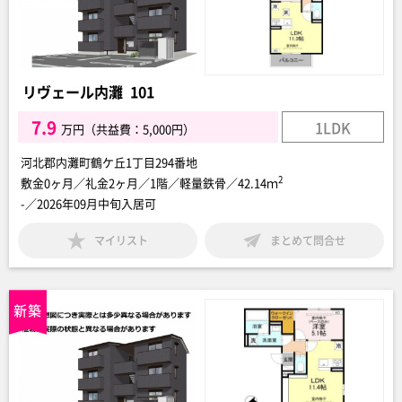
リヴェール内灘 101
7.9
1LDK
万円（共益費：5,000円）
河北郡内灘町鶴ケ丘1丁目294番地
2
敷金0ヶ月／礼金2ヶ月／1階／軽量鉄骨／42.14ｍ
-／2026年09月中旬入居可
マイリスト
まとめて問合せ