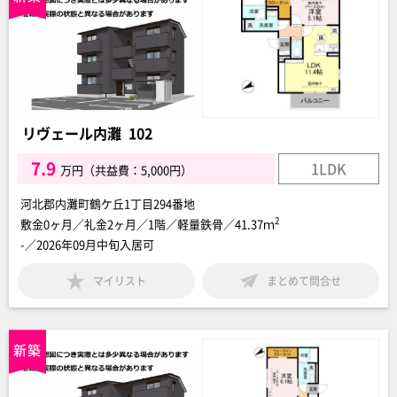
リヴェール内灘 102
7.9
1LDK
万円（共益費：5,000円）
河北郡内灘町鶴ケ丘1丁目294番地
2
敷金0ヶ月／礼金2ヶ月／1階／軽量鉄骨／41.37ｍ
-／2026年09月中旬入居可
マイリスト
まとめて問合せ