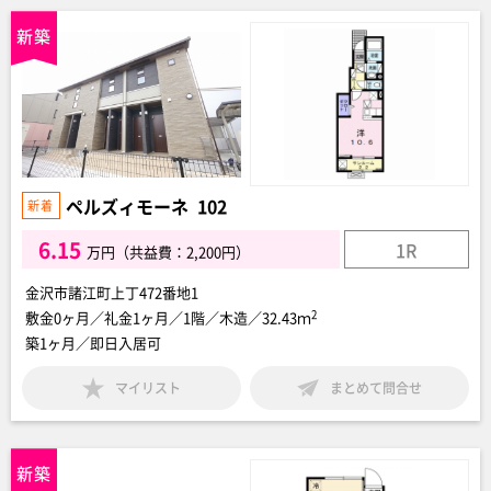
ペルズィモーネ 102
6.15
1R
万円（共益費：2,200円）
金沢市諸江町上丁472番地1
2
敷金0ヶ月／礼金1ヶ月／1階／木造／32.43ｍ
築1ヶ月／即日入居可
マイリスト
まとめて問合せ