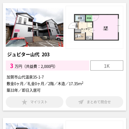
ジュピター山代 203
3
1K
万円（共益費：2,000円）
加賀市山代温泉35-1-7
2
敷金0ヶ月／礼金0ヶ月／2階／木造／17.35ｍ
築33年／即日入居可
マイリスト
まとめて問合せ