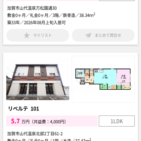
加賀市山代温泉万松園通30
2
敷金0ヶ月／礼金0ヶ月／3階／鉄骨造／38.34ｍ
築33年／2026年08月上旬入居可
マイリスト
まとめて問合せ
リベルテ 101
5.7
1LDK
万円（共益費：4,000円）
加賀市山代温泉北部2丁目61-2
2
敷金0ヶ月／礼金0ヶ月／1階／木造／37.47ｍ