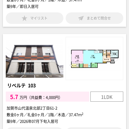
築9年／即日入居可
マイリスト
まとめて問合せ
リベルテ 103
5.7
1LDK
万円（共益費：4,000円）
加賀市山代温泉北部2丁目61-2
2
敷金0ヶ月／礼金0ヶ月／1階／木造／37.47ｍ
築9年／2026年07月下旬入居可