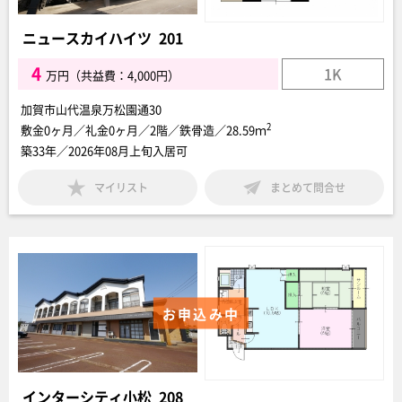
ニュースカイハイツ 201
4
1K
万円（共益費：4,000円）
加賀市山代温泉万松園通30
2
敷金0ヶ月／礼金0ヶ月／2階／鉄骨造／28.59ｍ
築33年／2026年08月上旬入居可
マイリスト
まとめて問合せ
お申込み中
インターシティ小松 208