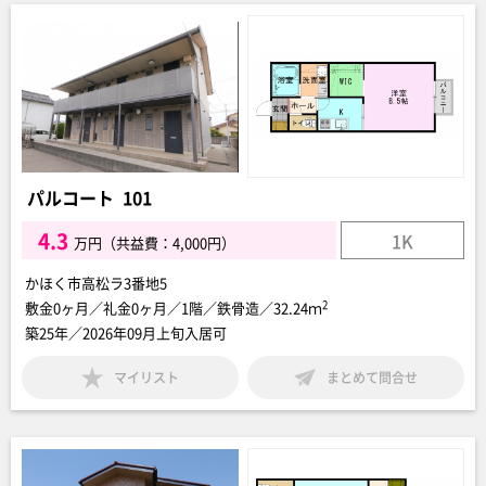
パルコート 101
4.3
1K
万円（共益費：4,000円）
かほく市高松ラ3番地5
2
敷金0ヶ月／礼金0ヶ月／1階／鉄骨造／32.24ｍ
築25年／2026年09月上旬入居可
マイリスト
まとめて問合せ