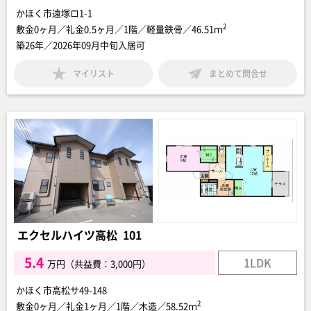
かほく市遠塚ロ1-1
2
敷金0ヶ月／礼金0.5ヶ月／1階／軽量鉄骨／46.51ｍ
築26年／2026年09月中旬入居可
マイリスト
まとめて問合せ
エクセルハイツ高松 101
5.4
1LDK
万円（共益費：3,000円）
かほく市高松サ49-148
2
敷金0ヶ月／礼金1ヶ月／1階／木造／58.52ｍ