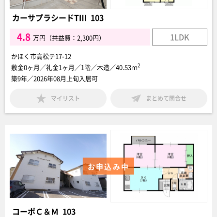
カーサプラシードTⅢ 103
4.8
1LDK
万円（共益費：2,300円）
かほく市高松テ17-12
2
敷金0ヶ月／礼金1ヶ月／1階／木造／40.53ｍ
築9年／2026年08月上旬入居可
マイリスト
まとめて問合せ
お申込み中
コーポＣ＆Ｍ 103