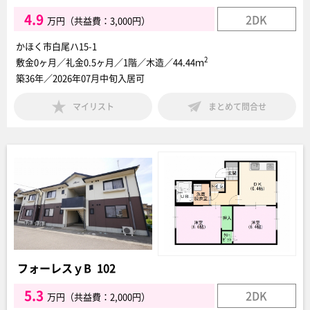
4.9
2DK
万円（共益費：3,000円）
かほく市白尾ハ15-1
2
敷金0ヶ月／礼金0.5ヶ月／1階／木造／44.44ｍ
築36年／2026年07月中旬入居可
マイリスト
まとめて問合せ
フォーレスｙB 102
5.3
2DK
万円（共益費：2,000円）