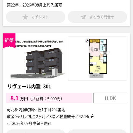
築22年／2026年08月上旬入居可
マイリスト
まとめて問合せ
リヴェール内灘 301
8.1
1LDK
万円（共益費：5,000円）
河北郡内灘町鶴ケ丘1丁目294番地
2
敷金0ヶ月／礼金2ヶ月／3階／軽量鉄骨／42.14ｍ
-／2026年09月中旬入居可