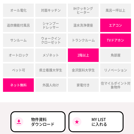
IHクッキング
オール電化
対面キッチン
風呂一坪以上
ヒーター
シャンプー
追炊機能付風呂
温水洗浄便座
エアコン
ドレッサー
ウォークイン
サンルーム
トランクルーム
TVドアホン
クローゼット
オートロック
メゾネット
2階以上
角部屋
ペット可
県立看護大学生
金沢医科大学生
リノベーション
住マイルポイント対
ネット無料
外国人向け
家電付き
象物件
物件資料
MY LIST
ダウンロード
に入れる