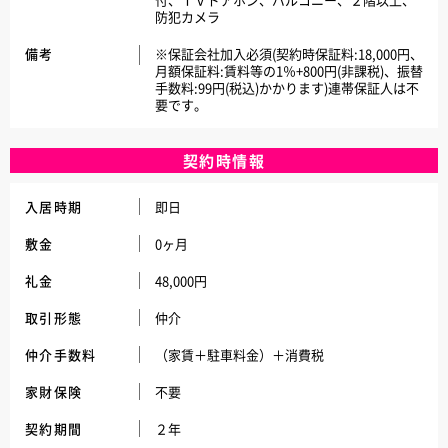
防犯カメラ
備考
※保証会社加入必須(契約時保証料:18,000円、
月額保証料:賃料等の1％+800円(非課税)、振替
手数料:99円(税込)かかります)連帯保証人は不
要です。
契約時情報
入居時期
即日
敷金
0ヶ月
礼金
48,000円
取引形態
仲介
仲介手数料
（家賃＋駐車料金）＋消費税
家財保険
不要
契約期間
２年