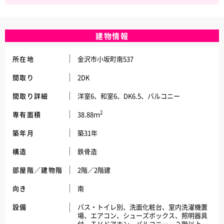
建物情報
所在地
金沢市小坂町南537
間取り
2DK
間取り詳細
洋室6、和室6、DK6.5、バルコニー
2
専有面積
38.88ｍ
築年月
築31年
構造
鉄骨造
部屋階／建物階
2階／2階建
向き
南
設備
バス・トイレ別、洗面化粧台、室内洗濯機置
場、エアコン、シューズボックス、照明器具
付、ＴＶドアホン、バルコニー、２階以上、