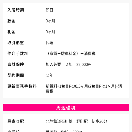
入居時期
即日
敷金
0ヶ月
礼金
0ヶ月
取引形態
代理
仲介手数料
（家賃＋駐車料金）＋消費税
家財保険
加入必要 ２年 22,000円
契約期間
２年
更新事務手数料
新賃料+1台目Pの0.5ヶ月(2台目Pは1ヶ月)+消
費税
周辺環境
最寄り駅
北陸鉄道石川線 野町駅 徒歩30分
小学校
菊川町小学校 500ｍ