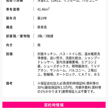
間取り詳細
洋室6.2、LDK11、サンルーム、バルコニー
2
専有面積
41.46ｍ
築年月
築19年
構造
鉄骨造
部屋階／建物階
3階／3階建
向き
南
設備
対面キッチン、バス・トイレ別、温水暖房洗
浄便座、追い焚き、洗面化粧台、シャンプー
ドレッサー、室内洗濯機置場、エアコン２
基、シューズボックス、照明器具付、ＴＶド
アホン、サンルーム、バルコニー、２階以
上、駐輪場、オートロック、ＣＡＴＶ、ＢＳ
備考
※保証会社加入必須(契約時保証料:賃料等の
30％(最低保証料1.5万円)、月額手数料:賃料等
の1％かかります)連帯保証人は不要です。
契約時情報