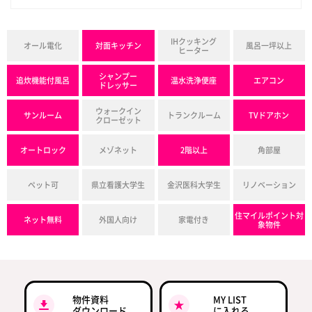
IHクッキング
オール電化
対面キッチン
風呂一坪以上
ヒーター
シャンプー
追炊機能付風呂
温水洗浄便座
エアコン
ドレッサー
ウォークイン
サンルーム
トランクルーム
TVドアホン
クローゼット
オートロック
メゾネット
2階以上
角部屋
ペット可
県立看護大学生
金沢医科大学生
リノベーション
住マイルポイント対
ネット無料
外国人向け
家電付き
象物件
物件資料
MY LIST
ダウンロード
に入れる