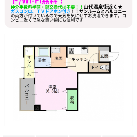
山代温泉街近く
★
仲介手数料半額・鍵交換代は不要！！
ガスコンロ、ＴＶドアホン付き
！！サンルームとバルコニー
の両方が付いているので天気を気にせずお洗濯できます。コ
ンビニ近くで急な買い物にも便利です