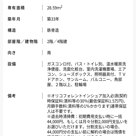
2
専有面積
28.59ｍ
築年月
築33年
構造
鉄骨造
部屋階／建物階
2階／4階建
向き
南
設備
ガスコンロ付、バス・トイレ別、温水暖房洗
浄便座、洗面化粧台、室内洗濯機置場、エア
コン、シューズボックス、照明器具付、ＴＶ
ドアホン、サンルーム、バルコニー、角部
屋、２階以上、駐輪場
備考
※オリコフォレントインシュア加入必須(契約
時保証料:賃料等の30％(最低保証料1.5万円)、
月額手数料:賃料等の1％かかります)連帯保証
人は不要です。
※退去時清掃費：初期費用支払い時に一括
44,000円、もしくは月々分割2,000円支払いを
お選びいただけます。分割支払いの場合、
44,000円分の支払い前に解約の場合は残債を