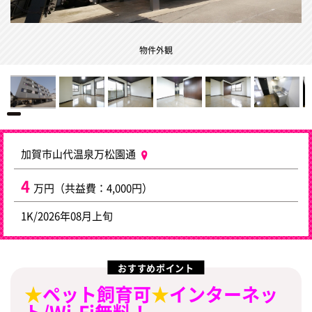
物件外観
加賀市山代温泉万松園通
4
万円（共益費：4,000円）
1K/2026年08月上旬
おすすめポイント
★
ペット飼育可
★
インターネッ
ト/Wi-Fi無料！