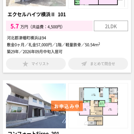
エクセルハイツ横浜Ⅱ 101
5.7
2LDK
万円（共益費：4,500円）
河北郡津幡町横浜は94
2
敷金0ヶ月／礼金57,000円／1階／軽量鉄骨／50.54ｍ
築29年／2026年09月中旬入居可
マイリスト
まとめて問合せ
お申込み中
コンフォートSiroo 201