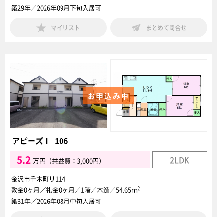
築29年／2026年09月下旬入居可
マイリスト
まとめて問合せ
お申込み中
アピーズⅠ 106
5.2
2LDK
万円（共益費：3,000円）
金沢市千木町リ114
2
敷金0ヶ月／礼金0ヶ月／1階／木造／54.65ｍ
築31年／2026年08月中旬入居可