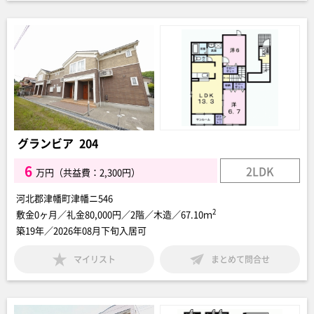
グランビア 204
6
2LDK
万円（共益費：2,300円）
河北郡津幡町津幡ニ546
2
敷金0ヶ月／礼金80,000円／2階／木造／67.10ｍ
築19年／2026年08月下旬入居可
マイリスト
まとめて問合せ