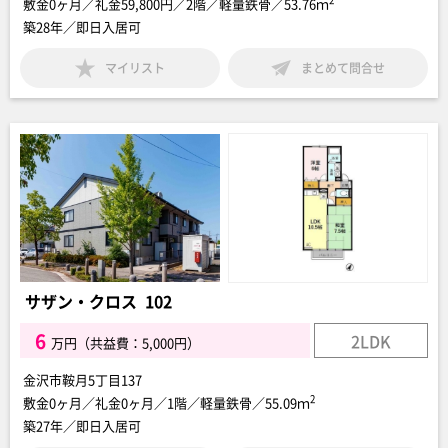
敷金0ヶ月／礼金59,800円／2階／軽量鉄骨／53.76ｍ
築28年／即日入居可
マイリスト
まとめて問合せ
サザン・クロス 102
6
2LDK
万円（共益費：5,000円）
金沢市鞍月5丁目137
2
敷金0ヶ月／礼金0ヶ月／1階／軽量鉄骨／55.09ｍ
築27年／即日入居可