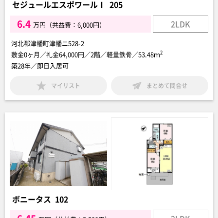
セジュールエスポワールⅠ 205
6.4
2LDK
万円（共益費：6,000円）
河北郡津幡町津幡ニ528-2
2
敷金0ヶ月／礼金64,000円／2階／軽量鉄骨／53.48ｍ
築28年／即日入居可
マイリスト
まとめて問合せ
ボニータス 102