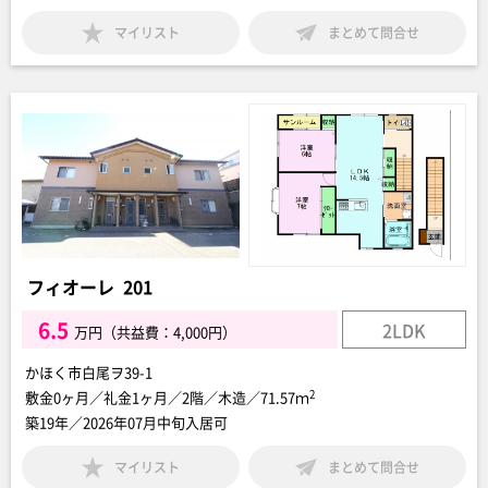
マイリスト
まとめて問合せ
フィオーレ 201
6.5
2LDK
万円（共益費：4,000円）
かほく市白尾ヲ39-1
2
敷金0ヶ月／礼金1ヶ月／2階／木造／71.57ｍ
築19年／2026年07月中旬入居可
マイリスト
まとめて問合せ