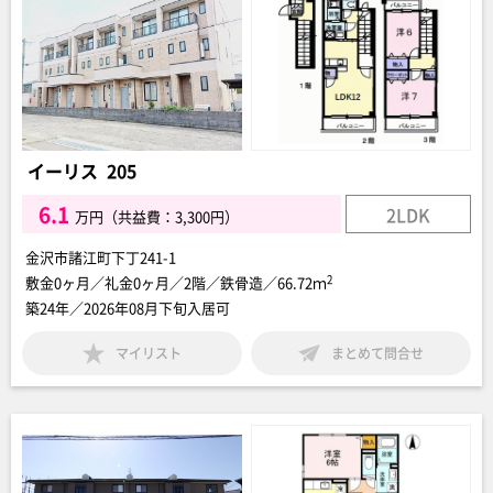
イーリス 205
6.1
2LDK
万円（共益費：3,300円）
金沢市諸江町下丁241-1
2
敷金0ヶ月／礼金0ヶ月／2階／鉄骨造／66.72ｍ
築24年／2026年08月下旬入居可
マイリスト
まとめて問合せ