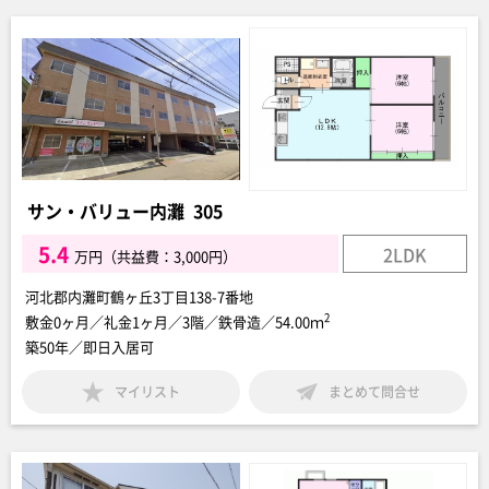
サン・バリュー内灘 305
5.4
2LDK
万円（共益費：3,000円）
河北郡内灘町鶴ヶ丘3丁目138-7番地
2
敷金0ヶ月／礼金1ヶ月／3階／鉄骨造／54.00ｍ
築50年／即日入居可
マイリスト
まとめて問合せ