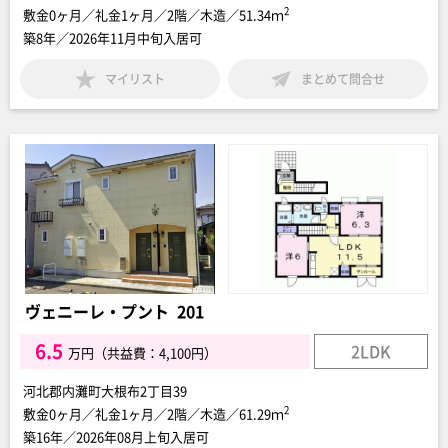
2
敷金0ヶ月／礼金1ヶ月／2階／木造／51.34ｍ
築8年／2026年11月中旬入居可
マイリスト
まとめて問合せ
ヴェニーレ・プント 201
6.5
2LDK
万円（共益費：4,100円）
河北郡内灘町大根布2丁目39
2
敷金0ヶ月／礼金1ヶ月／2階／木造／61.29ｍ
築16年／2026年08月上旬入居可