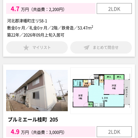
4.7
2LDK
万円（共益費：2,200円）
河北郡津幡町庄リ58-1
2
敷金0ヶ月／礼金0ヶ月／2階／鉄骨造／53.47ｍ
築22年／2026年09月上旬入居可
マイリスト
まとめて問合せ
プルミエール桂町 205
4.9
2LDK
万円（共益費：3,000円）