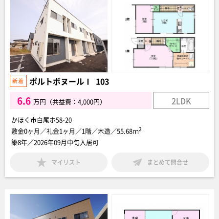
ポルトボヌールⅠ 103
6.6
2LDK
万円（共益費：4,000円）
かほく市白尾ホ58-20
2
敷金0ヶ月／礼金1ヶ月／1階／木造／55.68ｍ
築8年／2026年09月中旬入居可
マイリスト
まとめて問合せ