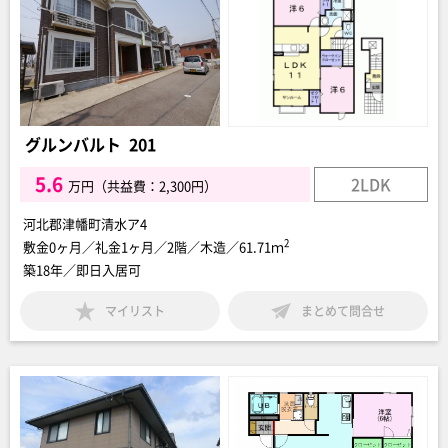
グルンバルト 201
5.6
2LDK
万円（共益費：2,300円）
河北郡津幡町清水ア4
2
敷金0ヶ月／礼金1ヶ月／2階／木造／61.71ｍ
築18年／即日入居可
マイリスト
まとめて問合せ