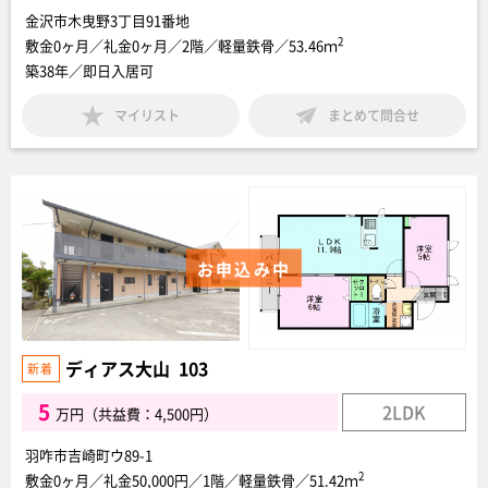
金沢市木曳野3丁目91番地
2
敷金0ヶ月／礼金0ヶ月／2階／軽量鉄骨／53.46ｍ
築38年／即日入居可
マイリスト
まとめて問合せ
お申込み中
ディアス大山 103
5
2LDK
万円（共益費：4,500円）
羽咋市吉崎町ウ89-1
2
敷金0ヶ月／礼金50,000円／1階／軽量鉄骨／51.42ｍ