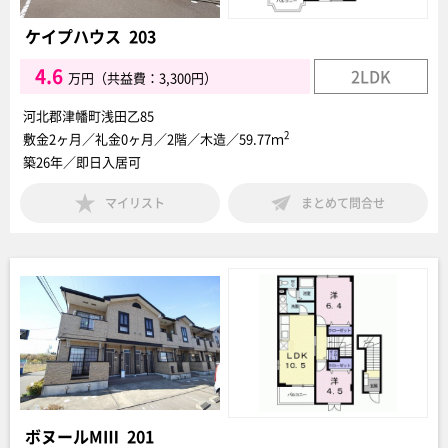
ケイプハウス 203
4.6
2LDK
万円（共益費：3,300円）
河北郡津幡町浅田乙85
2
敷金2ヶ月／礼金0ヶ月／2階／木造／59.77ｍ
築26年／即日入居可
マイリスト
まとめて問合せ
ボヌールMⅢ 201