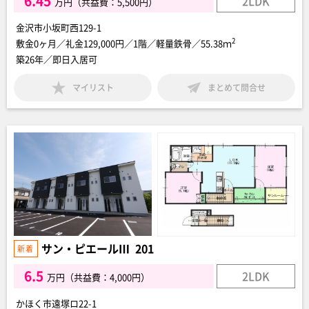
6.45
2LDK
万円（共益費：5,500円）
金沢市小坂町西129-1
2
敷金0ヶ月／礼金129,000円／1階／軽量鉄骨／55.38ｍ
築26年／即日入居可
マイリスト
まとめて問合せ
サン・ピエールⅢ 201
6.5
2LDK
万円（共益費：4,000円）
かほく市遠塚ロ22-1