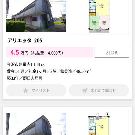
アリエッタ 205
4.5
2LDK
万円（共益費：4,000円）
金沢市無量寺1丁目73
2
敷金1ヶ月／礼金1ヶ月／2階／鉄骨造／48.50ｍ
築33年／即日入居可
マイリスト
まとめて問合せ