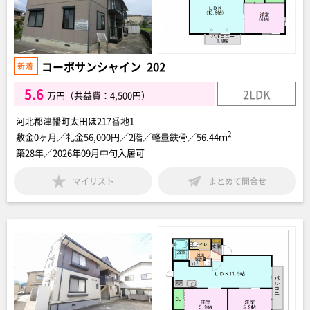
コーポサンシャイン 202
5.6
2LDK
万円（共益費：4,500円）
河北郡津幡町太田ほ217番地1
2
敷金0ヶ月／礼金56,000円／2階／軽量鉄骨／56.44ｍ
築28年／2026年09月中旬入居可
マイリスト
まとめて問合せ