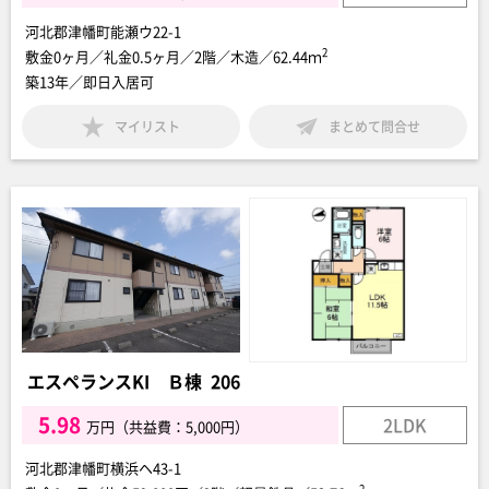
河北郡津幡町能瀬ウ22-1
2
敷金0ヶ月／礼金0.5ヶ月／2階／木造／62.44ｍ
築13年／即日入居可
マイリスト
まとめて問合せ
エスペランスKI Ｂ棟 206
5.98
2LDK
万円（共益費：5,000円）
河北郡津幡町横浜ヘ43-1
2