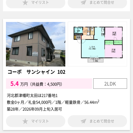
マイリスト
まとめて問合せ
コーポ サンシャイン 102
5.4
2LDK
万円（共益費：4,500円）
河北郡津幡町太田ほ217番地1
2
敷金0ヶ月／礼金54,000円／1階／軽量鉄骨／56.44ｍ
築28年／2026年09月上旬入居可
マイリスト
まとめて問合せ