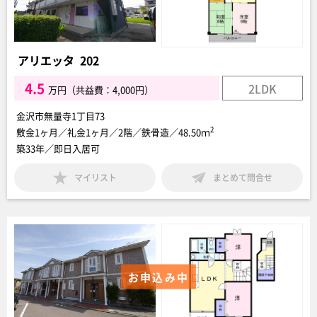
アリエッタ 202
4.5
2LDK
万円（共益費：4,000円）
金沢市無量寺1丁目73
2
敷金1ヶ月／礼金1ヶ月／2階／鉄骨造／48.50ｍ
築33年／即日入居可
マイリスト
まとめて問合せ
お申込み中