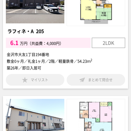
ラフィネ・A 205
6.1
2LDK
万円（共益費：4,000円）
金沢市大友1丁目194番地
2
敷金0ヶ月／礼金1ヶ月／2階／軽量鉄骨／54.23ｍ
築26年／即日入居可
マイリスト
まとめて問合せ