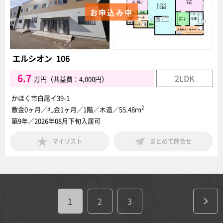
お申込み中
エルシオン 106
6.7
2LDK
万円（共益費：4,000円）
かほく市白尾イ39-1
2
敷金0ヶ月／礼金1ヶ月／1階／木造／55.48ｍ
築9年／2026年08月下旬入居可
マイリスト
まとめて問合せ
1
2
3