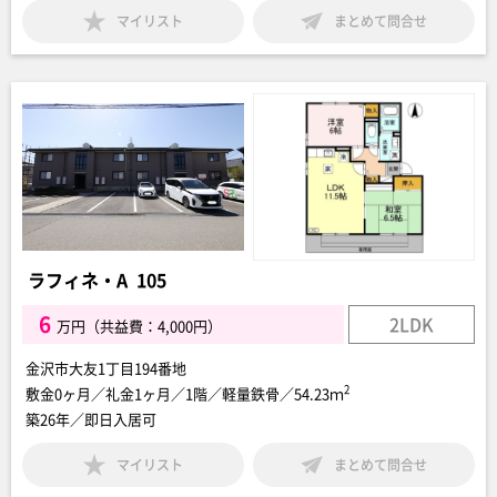
マイリスト
まとめて問合せ
ラフィネ・A 105
6
2LDK
万円（共益費：4,000円）
金沢市大友1丁目194番地
2
敷金0ヶ月／礼金1ヶ月／1階／軽量鉄骨／54.23ｍ
築26年／即日入居可
マイリスト
まとめて問合せ