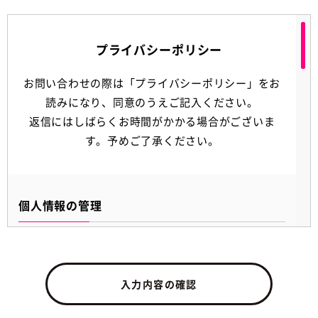
プライバシーポリシー
お問い合わせの際は「プライバシーポリシー」をお
読みになり、同意のうえご記入ください。
返信にはしばらくお時間がかかる場合がございま
す。予めご了承ください。
個人情報の管理
当社は、お客さまの個人情報を正確かつ最新の状態に
保ち、個人情報への不正アクセス・紛失・破損・改ざ
ん・漏洩などを防止するため、セキュリティシステムの
入力内容の確認
維持・管理体制の整備・社員教育の徹底等の必要な措置
を講じ、安全対策を実施し個人情報の厳重な管理を行い