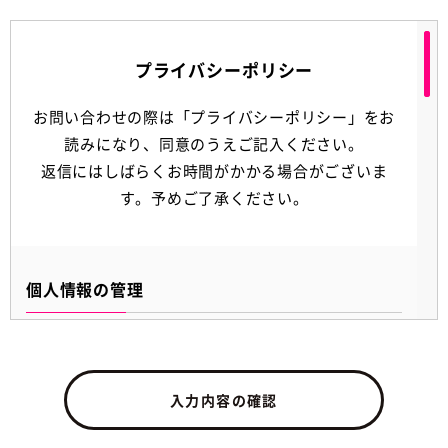
プライバシーポリシー
お問い合わせの際は「プライバシーポリシー」をお
読みになり、同意のうえご記入ください。
返信にはしばらくお時間がかかる場合がございま
す。予めご了承ください。
個人情報の管理
当社は、お客さまの個人情報を正確かつ最新の状態に
保ち、個人情報への不正アクセス・紛失・破損・改ざ
ん・漏洩などを防止するため、セキュリティシステムの
入力内容の確認
維持・管理体制の整備・社員教育の徹底等の必要な措置
を講じ、安全対策を実施し個人情報の厳重な管理を行い